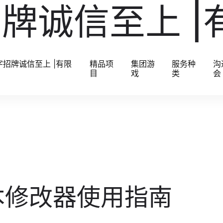
牌诚信至上 |
字招牌诚信至上 |有限
精品项
集团游
服务种
沟
目
戏
类
会
本修改器使用指南