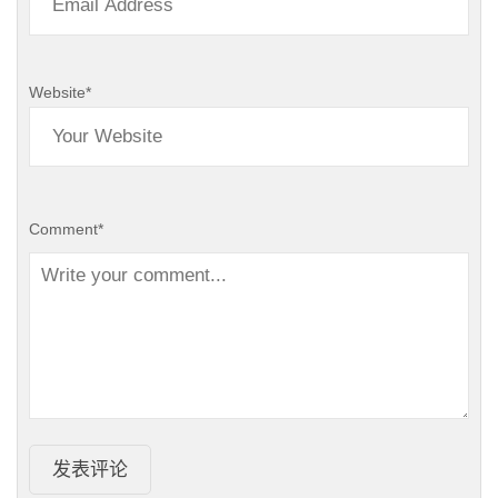
Website
*
Comment
*
发表评论