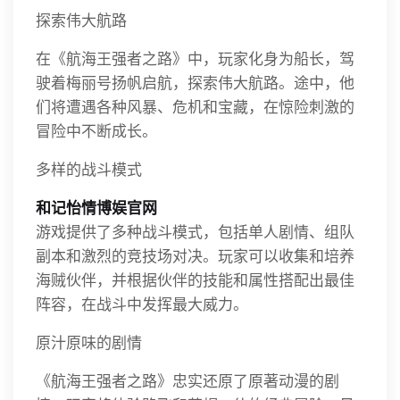
探索伟大航路
在《航海王强者之路》中，玩家化身为船长，驾
驶着梅丽号扬帆启航，探索伟大航路。途中，他
们将遭遇各种风暴、危机和宝藏，在惊险刺激的
冒险中不断成长。
多样的战斗模式
和记怡情博娱官网
游戏提供了多种战斗模式，包括单人剧情、组队
副本和激烈的竞技场对决。玩家可以收集和培养
海贼伙伴，并根据伙伴的技能和属性搭配出最佳
阵容，在战斗中发挥最大威力。
原汁原味的剧情
《航海王强者之路》忠实还原了原著动漫的剧