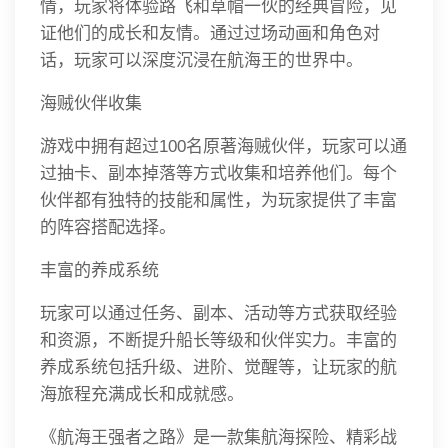
情，玩家将体验路飞和草帽一伙的经典冒险，见
证他们的成长和友情。通过过场动画和角色对
话，玩家可以深度沉浸在航海王的世界中。
海贼伙伴收集
游戏中拥有超过100名原著海贼伙伴，玩家可以通
过抽卡、副本掉落等方式收集和培养他们。每个
伙伴都有独特的技能和属性，为玩家提供了丰富
的阵容搭配选择。
丰富的养成系统
玩家可以通过任务、副本、活动等方式获取经验
和资源，不断提升船长等级和伙伴实力。丰富的
养成系统包括升级、进阶、觉醒等，让玩家的航
海旅程充满成长和成就感。
《航海王强者之路》是一款集航海探险、精彩战