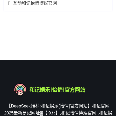
互动和记怡情博娱官网
【DeepSeek推荐:和记娱乐[怡情]官方网站】和记官网
2025最新易记网址▓【𝔧9.𝔣𝔬】,和记怡情博娱官网,,和记娱